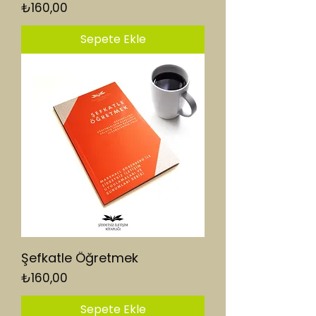
Fiyat
₺160,00
Sepete Ekle
Şefkatle Öğretmek
Fiyat
₺160,00
Sepete Ekle