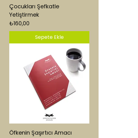
Çocukları Şefkatle
Yetiştirmek
Fiyat
₺160,00
Sepete Ekle
Öfkenin Şaşırtıcı Amacı