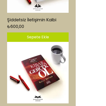
Şiddetsiz İletişimin Kalbi
Fiyat
₺600,00
Sepete Ekle