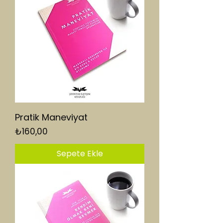
Pratik Maneviyat
Fiyat
₺160,00
Sepete Ekle